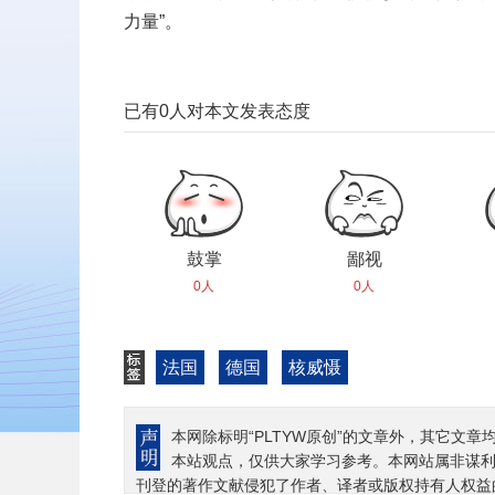
力量”。
已有
0
人对本文发表态度
鼓掌
鄙视
0人
0人
法国
德国
核威慑
本网除标明“PLTYW原创”的文章外，其它文章
本站观点，仅供大家学习参考。本网站属非谋
刊登的著作文献侵犯了作者、译者或版权持有人权益