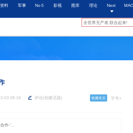
资料
军事
No５
影视
图库
理论
Next
MA
作
3-03 08:18
评论
(
创建话题
)
收藏本文
字号+
-'...