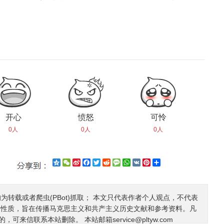
开心
愤怒
可怜
0人
0人
0人
Qzone
WeChat
Sina
Facebook
Twitter
Reddit
Message
WhatsApp
VK
Pinterest
Share
Weibo
均为转载或者爬虫(PBot)抓取； 本文只代表作者个人观点，不代表
利性质，旨在传播马克思主义和共产主义历史文献和参考资料。凡
的，可来信联系本站删除。 本站邮箱
service@pltyw.com