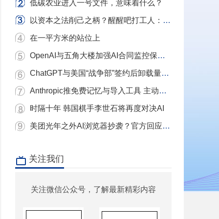
低碳农业进入一号文件，意味着什么？
以资本之法削己之柄？醒醒吧打工人：别用镣铐当武器，我们要的是砸碎镣铐的铁锤！
在一平方米的站位上
OpenAI与五角大楼加强AI合同监控保护条款
ChatGPT与美国“战争部”签约后卸载量单日激增近三倍 Claude下载量飙升
Anthropic推免费记忆与导入工具 主动挖角ChatGPT用户
时隔十年 韩国棋手李世石将再度对决AI
美团光年之外AI浏览器抄袭？官方回应：充分尊重和理解原作者 已移除相关项目
关注我们
关注微信公众号，了解最新精彩内容