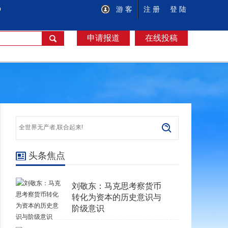
O
游 客
注 册
登 陆
申请报道
在线投稿
头条焦点
刘敬东：马克思考察货币
转化为资本的历史意识与
阶级意识