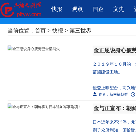
快报
观点
国企
文史
当前位置：
首页
>
快报
>
第三世界
金正恩说身心疲
２０１９年１０月的一
苗圃建设工地。
他登上瞭望台，高兴地
作者：新幸福朝鲜
２０００...
金与正宣布：朝
日本近年来不消停，尤
例子众所周知、俯拾皆