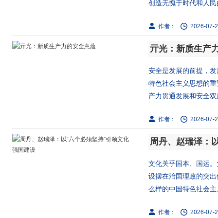
创造无愧于时代和人民的
作者：
2026-07-2
亓光：新质生产
安全是发展的前提，发
特色社会主义思想的重
产力贯通发展和安全双重
作者：
2026-07-2
周丹、赵瑞泽：以
文化关乎国本、国运。
设摆在治国理政的突出
么样的中国特色社会主义
作者：
2026-07-2