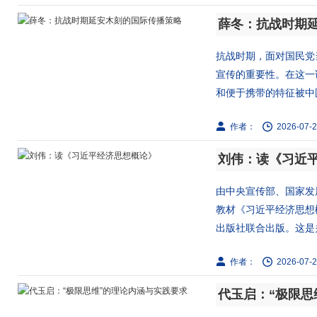
薛冬：抗战时期
抗战时期，面对国民党
宣传的重要性。在这一
和便于携带的特征被中国
作者：
2026-07-2
刘伟：读《习近
由中央宣传部、国家发
教材《习近平经济思想
出版社联合出版。这是关
作者：
2026-07-2
代玉启：“极限思