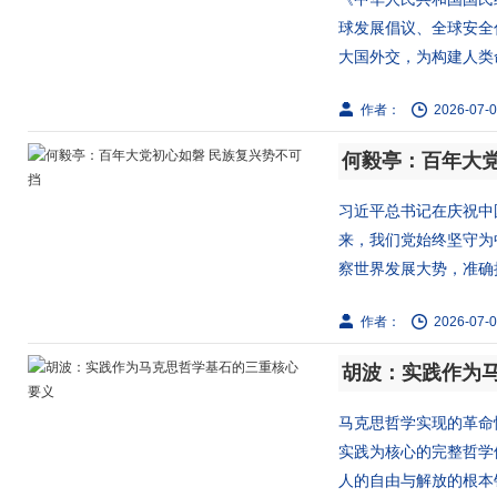
球发展倡议、全球安全
大国外交，为构建人类命
作者：
2026-07-0
何毅亭：百年大党
习近平总书记在庆祝中国
来，我们党始终坚守为
察世界发展大势，准确把
作者：
2026-07-0
胡波：实践作为
马克思哲学实现的革命
实践为核心的完整哲学
人的自由与解放的根本钥