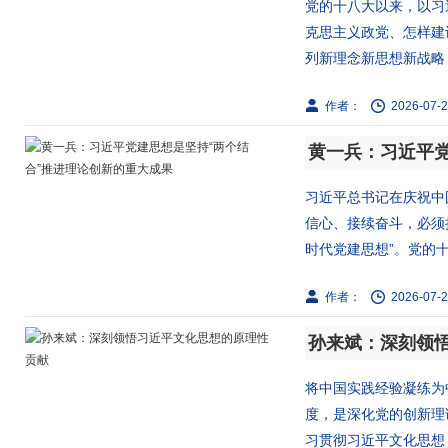
党的十八大以来，以习
克思主义政党、怎样建
列新理念新思想新战略，
作者：
2026-07-2
习近平总书记在庆祝中
信心、接续奋斗，必须
时代党建思想”。党的十八
作者：
2026-07-2
孙来斌：深刻领
将中国实践经验凝练为
度，是深化党的创新理
习贯彻习近平文化思想，