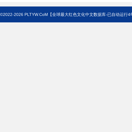
©2022-2026
PLTYW.CoM
【全球最大红色文化中文数据库-已自动运行
4