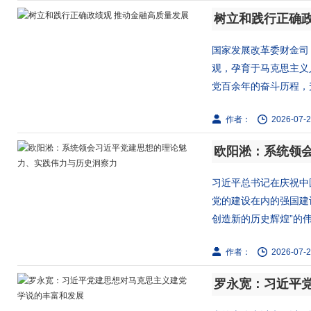
树立和践行正确政
国家发展改革委财金司
观，孕育于马克思主义
党百余年的奋斗历程，升
作者：
2026-07-2
习近平总书记在庆祝中
党的建设在内的强国建
创造新的历史辉煌”的伟大
作者：
2026-07-2