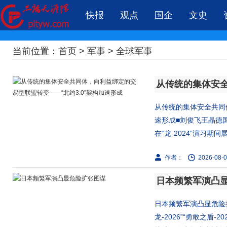
快报
观点
国企
文史
当前位置：
首页
>
军事
>
全球军事
从传统的集体安全共同体
速形成■刘俊飞王晶德国
在“龙-2024”演习期间展.
作者：
2026-08-0
日本频繁军演凸
日本频繁军演凸显危险
龙-2026”“勇敢之盾-