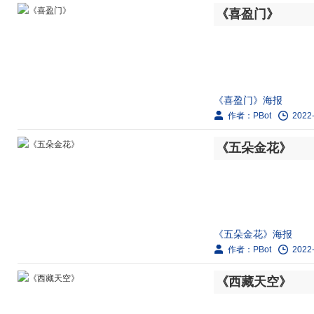
剧情简介：
《喜盈门》
1939年，共产党中
的工作。艰苦工作中，两
《喜盈门》海报
作者：PBot
2022-
剧情简介：
《五朵金花》
改革开放初期，北方农
门。婚后，大嫂强英见
《五朵金花》海报
作者：PBot
2022-
剧情简介：
《西藏天空》
白族小伙阿鹏在“三月