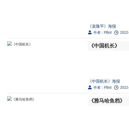
1939年，共产党中
的工作。艰苦工作中，两
《袁隆平》海报
作者：PBot
2022-
剧情简介：
《中国机长》
“杂交水稻之父”袁隆
教以来，执着于杂交水稻
《中国机长》海报
作者：PBot
2022-
剧情简介：
《雅马哈鱼档》
本片根据2018年5月
件改编。某民航机组在执