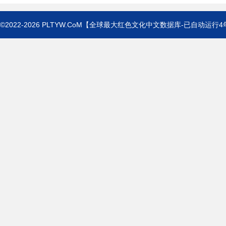
©2022-2026
PLTYW.CoM
【全球最大红色文化中文数据库-已自动运行
1939年，共产党中
4
的工作。艰苦工作中，两