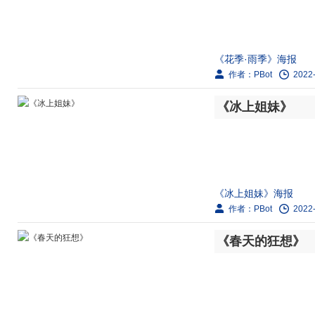
练后，于1981年一举
《花季·雨季》海报
作者：PBot
2022-
剧情简介：
《冰上姐妹》
谢欣然、陈明、刘厦、
习成绩优秀，但由于没有
《冰上姐妹》海报
作者：PBot
2022-
剧情简介：
《春天的狂想》
隆冬季节，东北某市正
冠的王冬燕，而是新秀