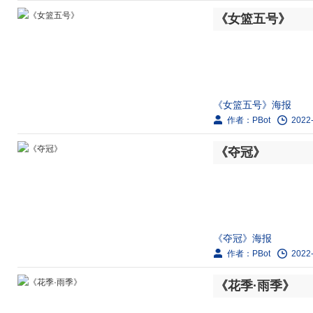
剧情简介：
《女篮五号》
1982年6月12日，
爸务必在她13岁生日之
《女篮五号》海报
作者：PBot
2022-
剧情简介：
《夺冠》
解放前，田振华是上海
受贿赂，让中国球队打
《夺冠》海报
作者：PBot
2022-
剧情简介：
《花季·雨季》
1979年，中国女排