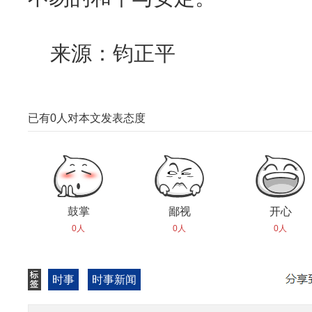
来源：钧正平
已有
0
人对本文发表态度
鼓掌
鄙视
开心
0人
0人
0人
时事
时事新闻