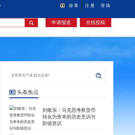
O
游 客
注 册
登 陆
申请报道
在线投稿
头条焦点
刘敬东：马克思考察货币
转化为资本的历史意识与
阶级意识