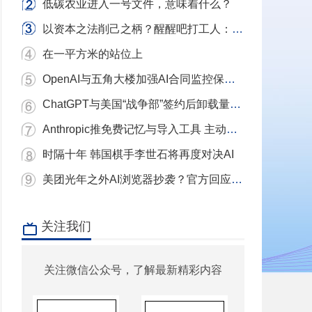
低碳农业进入一号文件，意味着什么？
以资本之法削己之柄？醒醒吧打工人：别用镣铐当武器，我们要的是砸碎镣铐的铁锤！
在一平方米的站位上
OpenAI与五角大楼加强AI合同监控保护条款
ChatGPT与美国“战争部”签约后卸载量单日激增近三倍 Claude下载量飙升
Anthropic推免费记忆与导入工具 主动挖角ChatGPT用户
时隔十年 韩国棋手李世石将再度对决AI
美团光年之外AI浏览器抄袭？官方回应：充分尊重和理解原作者 已移除相关项目
关注我们
关注微信公众号，了解最新精彩内容