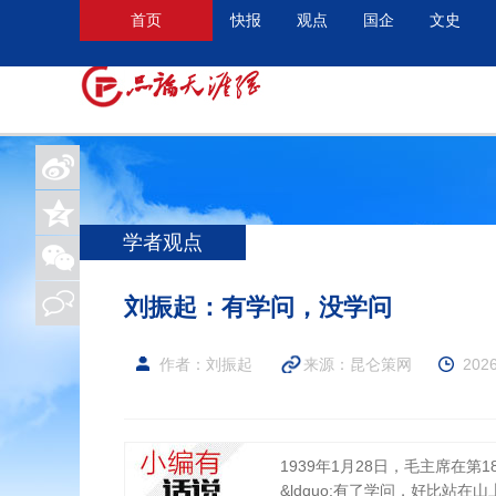
首页
快报
观点
国企
文史
学者观点
刘振起：有学问，没学问
作者：刘振起
来源：
昆仑策网
2026
1939年1月28日，毛主席在
&ldquo;有了学问，好比站在山