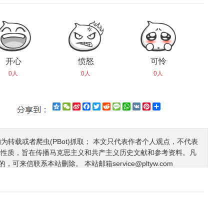
开心
愤怒
可怜
0人
0人
0人
Qzone
WeChat
Sina
Facebook
Twitter
Reddit
Message
WhatsApp
VK
Pinterest
Share
Weibo
均为转载或者爬虫(PBot)抓取； 本文只代表作者个人观点，不代表
利性质，旨在传播马克思主义和共产主义历史文献和参考资料。凡
的，可来信联系本站删除。 本站邮箱
service@pltyw.com