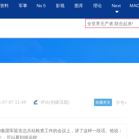
资料
军事
No５
影视
图库
理论
Next
MA
-07-07 11:49
评论
(
创建话题
)
收藏本文
字号+
第18集团军延安总兵站检查工作的会议上，讲了这样一段话。他说：
上，可以看到很远很'...