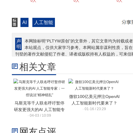
0人
0人
0人
AI
人工智能
本网除标明“PLTYW原创”的文章外，其它文章均为转载或者
本站观点，仅供大家学习参考。本网站属非谋利性质，旨在
刊登的著作文献侵犯了作者、译者或版权持有人权益的，可来信
相关文章
微软100亿美元押注OpenAI
马斯克等千人联名呼吁暂停
人工智能新时代要来了？
· 01-16 / 23:29
研发更强大的AI 人工智能专
· 04-03 / 10:09
家：一些说法“精神错乱”
网友点评