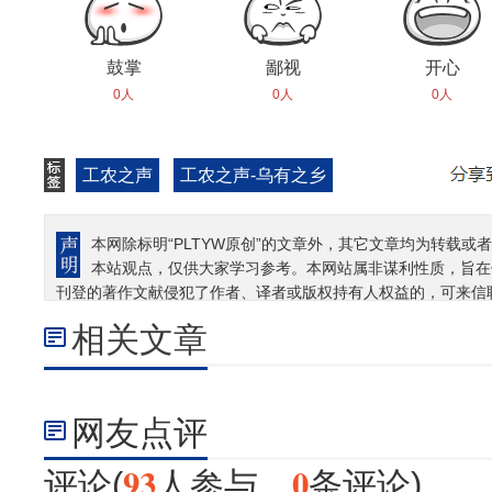
鼓掌
鄙视
开心
0人
0人
0人
工农之声
工农之声-乌有之乡
本网除标明“PLTYW原创”的文章外，其它文章均为转载或者
本站观点，仅供大家学习参考。本网站属非谋利性质，旨在
刊登的著作文献侵犯了作者、译者或版权持有人权益的，可来信
相关文章
网友点评
93
0
评论(
人参与，
条评论)