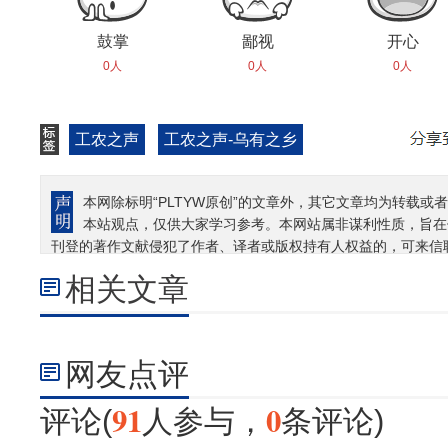
鼓掌
鄙视
开心
0人
0人
0人
工农之声
工农之声-乌有之乡
本网除标明“PLTYW原创”的文章外，其它文章均为转载或者
本站观点，仅供大家学习参考。本网站属非谋利性质，旨在
刊登的著作文献侵犯了作者、译者或版权持有人权益的，可来信
相关文章
网友点评
91
0
评论(
人参与，
条评论)