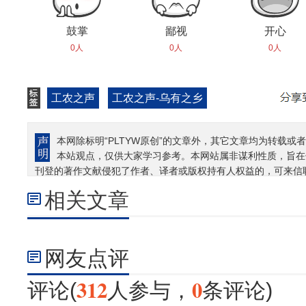
鼓掌
鄙视
开心
0人
0人
0人
工农之声
工农之声-乌有之乡
本网除标明“PLTYW原创”的文章外，其它文章均为转载或者
本站观点，仅供大家学习参考。本网站属非谋利性质，旨在
刊登的著作文献侵犯了作者、译者或版权持有人权益的，可来信
相关文章
网友点评
312
0
评论(
人参与，
条评论)