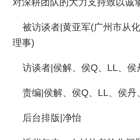
对深耕团队的大力支持致以诚挚
被访谈者|黄亚军(广州市从
理事)
访谈者|侯解、侯Q、LL、侯
责编|侯解、侯Q、LL、侯丹、R
后台排版|净怡