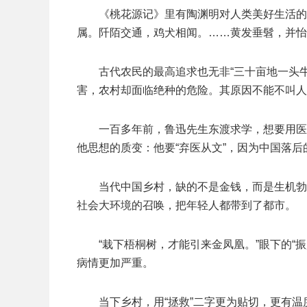
《桃花源记》里有陶渊明对人类美好生活的
属。阡陌交通，鸡犬相闻。……黄发垂髫，并怡
古代农民的最高追求也无非“三十亩地一头
害，农村却面临绝种的危险。其原因不能不叫人
一百多年前，鲁迅先生东渡求学，想要用医
他思想的质变：他要“弃医从文”，因为中国落
当代中国乡村，缺的不是金钱，而是生机勃
社会大环境的召唤，把年轻人都带到了都市。
“栽下梧桐树，才能引来金凤凰。”眼下的“
病情更加严重。
当下乡村，用“拯救”二字更为贴切，更有温