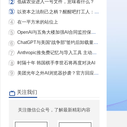
低碳农业进入一号文件，意味着什么？
以资本之法削己之柄？醒醒吧打工人：别用镣铐当武器，我们要的是砸碎镣铐的铁锤！
在一平方米的站位上
OpenAI与五角大楼加强AI合同监控保护条款
ChatGPT与美国“战争部”签约后卸载量单日激增近三倍 Claude下载量飙升
Anthropic推免费记忆与导入工具 主动挖角ChatGPT用户
时隔十年 韩国棋手李世石将再度对决AI
美团光年之外AI浏览器抄袭？官方回应：充分尊重和理解原作者 已移除相关项目
关注我们
关注微信公众号，了解最新精彩内容