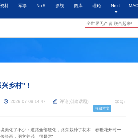
资料
军事
No５
影视
图库
理论
Next
MA
振兴乡村”！
2026-07-08 14:47
评论
(
创建话题
)
字号+
收藏本文
环境美化了不少：道路全部硬化，路旁栽种了花木，春暖花开时一
绘画，图文并茂，很是赏'...