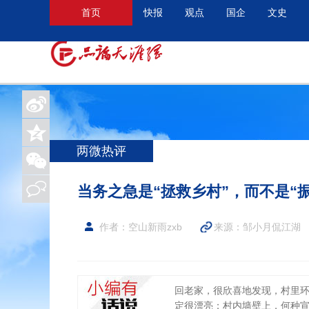
首页
快报
观点
国企
文史
两微热评
当务之急是“拯救乡村”，而不是“
作者：空山新雨zxb
来源：
邹小月侃江湖
回老家，很欣喜地发现，村里
定很漂亮；村内墙壁上，何种宣传