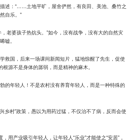
描述：“……土地平旷，屋舍俨然，有良田、美池、桑竹之
然自乐。”
牛，老婆孩子热炕头。”如今，没有战争，没有大的自然灾
唏嘘。
学救国，后来一场课间新闻短片，猛地惊醒了先生，促使
后的根源不是身体的孱弱，而是精神的麻木。
勃的年轻人！不是农村没有养育年轻人，而是一种特殊的
振兴乡村”政策，愚以为用药过猛，不仅治不了病，反而会使
度，用产业吸引年轻人，让年轻人“乐业”才能使之“安居”，