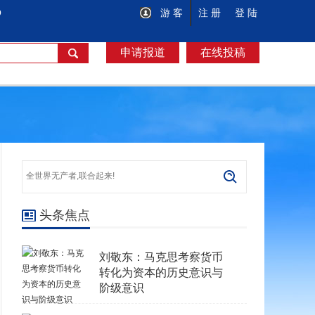
O
游 客
注 册
登 陆
申请报道
在线投稿
头条焦点
刘敬东：马克思考察货币
转化为资本的历史意识与
阶级意识