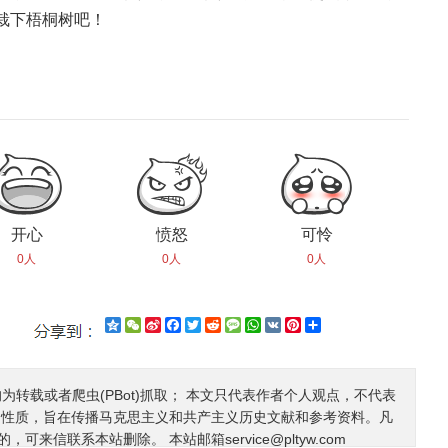
栽下梧桐树吧！
开心
愤怒
可怜
0人
0人
0人
Qzone
WeChat
Sina
Facebook
Twitter
Reddit
Message
WhatsApp
VK
Pinterest
Share
Weibo
均为转载或者爬虫(PBot)抓取； 本文只代表作者个人观点，不代表
利性质，旨在传播马克思主义和共产主义历史文献和参考资料。凡
的，可来信联系本站删除。 本站邮箱
service@pltyw.com