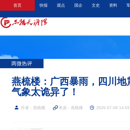
首页
快报
观点
国企
文史
资料
两微热评
燕梳楼：广西暴雨，四川地
气象太诡异了！
作者：燕梳楼
来源：
燕梳楼
2026-07-08 14:59