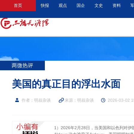
首页
快报
观点
国企
文史
资料
两微热评
美国的真正目的浮出水面
作者：明叔杂谈
来源：
明叔杂谈
2026-03-02 1
1）2026年2月28日，当美国和以色列